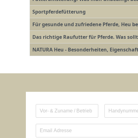
Sportpferdefütterung
Für gesunde und zufriedene Pferde, Heu bes
Das richtige Raufutter für Pferde. Was sol
NATURA Heu - Besonderheiten, Eigenscha