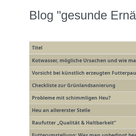
Blog "gesunde Ernä
Titel
Beiträge
Kotwasser, mögliche Ursachen und wie m
Vorsicht bei künstlich erzeugten Futterpau
Checkliste zur Grünlandsanierung
Probleme mit schimmligen Heu?
Heu an allererster Stelle
Raufutter „Qualität & Haltbarkeit“
Futterumstellung: Was man unbedingt bea