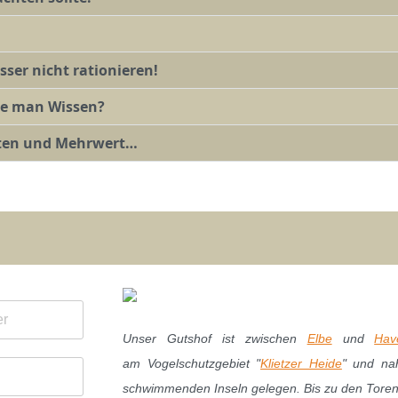
ser nicht rationieren!
lte man Wissen?
ften und Mehrwert…
Unser Gutshof ist zwischen
Elbe
und
Hav
am Vogelschutzgebiet "
Klietzer Heide
" und na
schwimmenden Inseln gelegen. Bis zu den Tore