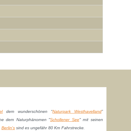
el
dem wunderschönen “
Naturpark Westhavelland
”
he dem Naturphänomen "
Schollener See
" mit seinen
n
Berlin's
sind es ungefähr 80 Km Fahrstrecke.