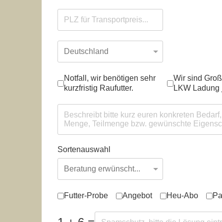
Hinweis
Notfall, wir benötigen sehr
Wir sind Gro
kurzfristig Raufutter.
LKW Ladung j
Sortenauswahl
Uns interessiert insbesondere:
Futter-Probe
Angebot
Heu-Abo
Pa