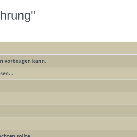
hrung"
an vorbeugen kann.
sen...
chten sollte.