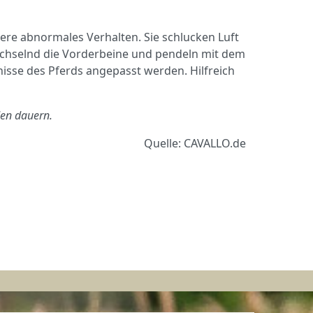
iere abnormales Verhalten. Sie schlucken Luft
wechselnd die Vorderbeine und pendeln mit dem
nisse des Pferds angepasst werden. Hilfreich
den dauern.
Quelle: CAVALLO.de
Nächster Beitrag: Das ri
Weiter