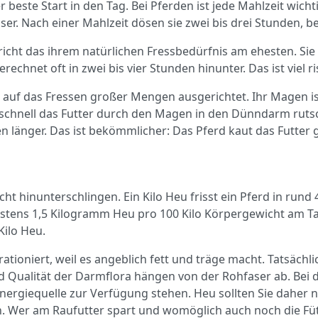
 beste Start in den Tag. Bei Pferden ist jede Mahlzeit wicht
sser. Nach einer Mahlzeit dösen sie zwei bis drei Stunden, b
icht das ihrem natürlichen Fressbedürfnis am ehesten. Sie
chnet oft in zwei bis vier Stunden hinunter. Das ist viel r
uf das Fressen großer Mengen ausgerichtet. Ihr Magen ist re
e schnell das Futter durch den Magen in den Dünndarm ru
länger. Das ist bekömmlicher: Das Pferd kaut das Futter grü
t hinunterschlingen. Ein Kilo Heu frisst ein Pferd in rund
ens 1,5 Kilogramm Heu pro 100 Kilo Körpergewicht am Tag 
ilo Heu.
tioniert, weil es angeblich fett und träge macht. Tatsächli
d Qualität der Darmflora hängen von der Rohfaser ab. Bei 
ergiequelle zur Verfügung stehen. Heu sollten Sie daher ni
n. Wer am Raufutter spart und womöglich auch noch die Fü