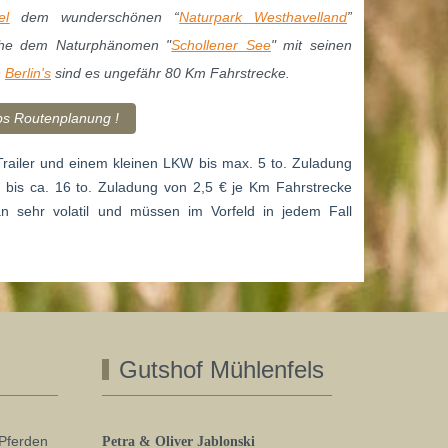
el
dem wunderschönen “
Naturpark Westhavelland
”
he dem Naturphänomen "
Schollener See
" mit seinen
n
Berlin's
sind es ungefähr 80 Km Fahrstrecke.
s Routenplanung !
railer und einem kleinen LKW bis max. 5 to. Zuladung
is ca. 16 to. Zuladung von 2,5 € je Km Fahrstrecke
n sehr volatil und müssen im Vorfeld in jedem Fall
Gutshof Mühlenfels
 Pferden
Petra & Oliver Jablonski