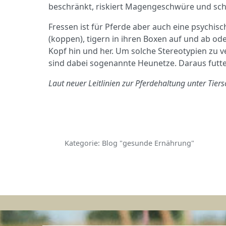
beschränkt, riskiert Magengeschwüre und sc
Fressen ist für Pferde aber auch eine psychis
(koppen), tigern in ihren Boxen auf und ab o
Kopf hin und her. Um solche Stereotypien zu v
sind dabei sogenannte Heunetze. Daraus futte
Laut neuer Leitlinien zur Pferdehaltung unter Tier
Kategorie:
Blog "gesunde Ernährung"
Vorheriger Beitrag: Sportpferdefütterung
Zurück