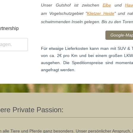
Unser Gutshof ist zwischen
Elbe
und
Hav
am Vogelschutzgebiet "
Klietzer Heide
" und na
schwimmenden Inseln gelegen. Bis zu den Tore
rtnership
Google-Map
Für etwaige Lieferkosten kann man mit SUV & T
von ca. 2€ pro Km und bei einem großen LKW b
ausgehen. Die Speditionspreise sind momenta
angefragt werden.
ere Private Passion:
en alle Tiere und Pferde ganz besonders. Unser persönlicher Anspruch,