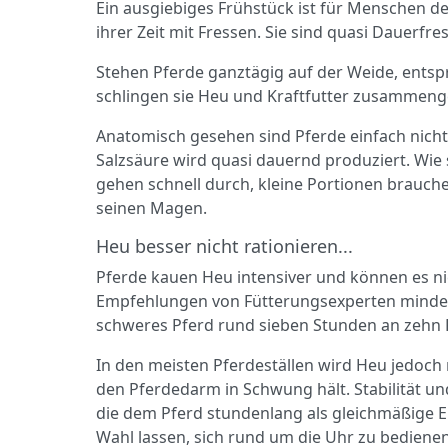
Ein ausgiebiges Frühstück ist für Menschen der
ihrer Zeit mit Fressen. Sie sind quasi Dauerfre
Stehen Pferde ganztägig auf der Weide, entspr
schlingen sie Heu und Kraftfutter zusammengere
Anatomisch gesehen sind Pferde einfach nicht a
Salzsäure wird quasi dauernd produziert. Wi
gehen schnell durch, kleine Portionen brauchen 
seinen Magen.
Heu besser nicht rationieren...
Pferde kauen Heu intensiver und können es nich
Empfehlungen von Fütterungsexperten mindest
schweres Pferd rund sieben Stunden an zehn K
In den meisten Pferdeställen wird Heu jedoch ra
den Pferdedarm in Schwung hält. Stabilität un
die dem Pferd stundenlang als gleichmäßige En
Wahl lassen, sich rund um die Uhr zu bediene