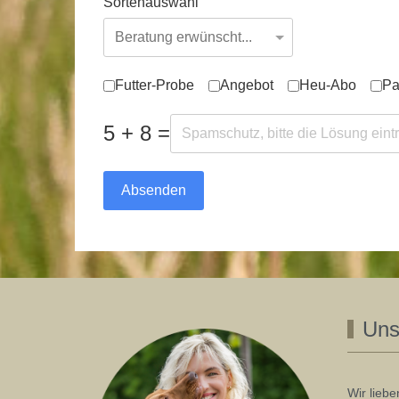
Sortenauswahl
Uns interessiert insbesondere:
Futter-Probe
Angebot
Heu-Abo
Pa
5 + 8 =
Absenden
Uns
Wir lieb